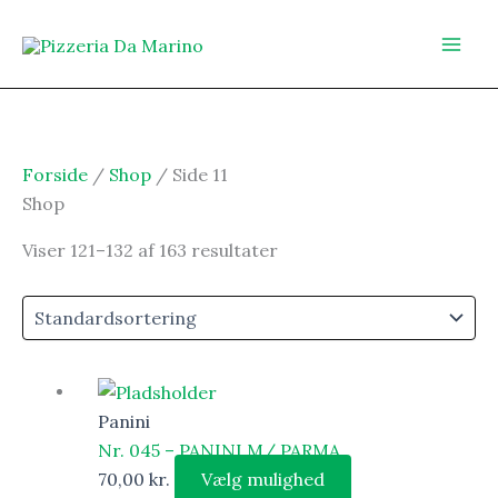
Gå
til
indholdet
Forside
/
Shop
/ Side 11
Shop
Viser 121–132 af 163 resultater
Panini
Nr. 045 – PANINI M/ PARMA
70,00
kr.
Vælg mulighed